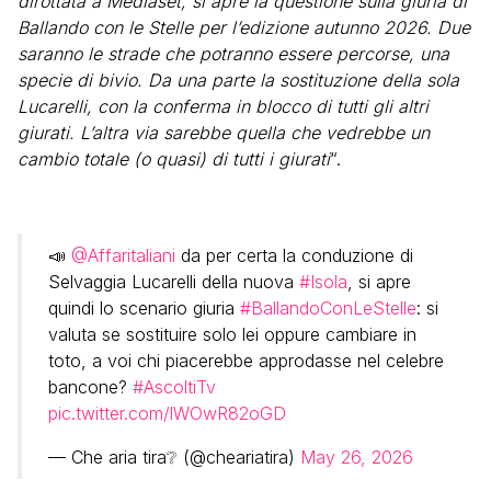
dirottata a Mediaset, si apre la questione sulla giuria di
Ballando con le Stelle per l’edizione autunno 2026. Due
saranno le strade che potranno essere percorse, una
specie di bivio. Da una parte la sostituzione della sola
Lucarelli, con la conferma in blocco di tutti gli altri
giurati. L’altra via sarebbe quella che vedrebbe un
cambio totale (o quasi) di tutti i giurati
“.
📣
@Affaritaliani
da per certa la conduzione di
Selvaggia Lucarelli della nuova
#Isola
, si apre
quindi lo scenario giuria
#BallandoConLeStelle
: si
valuta se sostituire solo lei oppure cambiare in
toto, a voi chi piacerebbe approdasse nel celebre
bancone?
#AscoltiTv
pic.twitter.com/lWOwR82oGD
— Che aria tira❔ (@cheariatira)
May 26, 2026