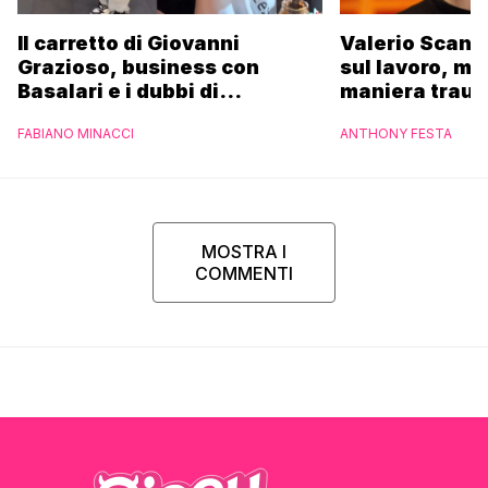
Il carretto di Giovanni
Valerio Scanu
Grazioso, business con
sul lavoro, ma
Basalari e i dubbi di
maniera trau
Parpiglia: “Ho contattato la
FABIANO MINACCI
ANTHONY FESTA
Ferrero”
MOSTRA I
COMMENTI