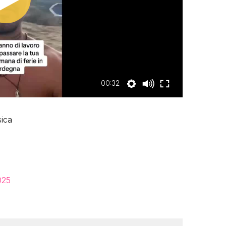
00:32
sica
025