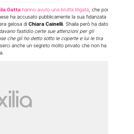
ila Gatta
hanno avuto una brutta litigata
, che poi
lanese ha accusato pubblicamente la sua fidanzata
 era gelosa di
Chiara Cainelli
. Shaila però ha dato
davano fastidio certe sue attenzioni per gli
 che gli ho detto sotto le coperte e lui le tira
esserci anche un segreto molto privato che non ha
VIRAL
a.
Camilla Milanesi lascia tutto:
“Addio cike mie, siete state una
andi
grande famiglia per me”
FABIANO MINACCI