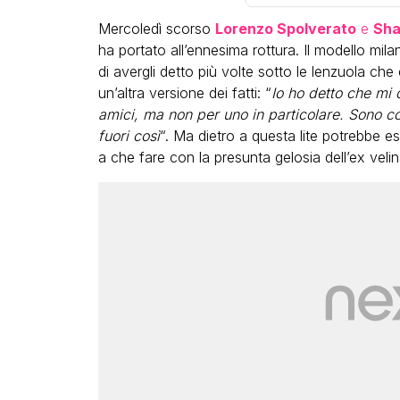
Mercoledì scorso
Lorenzo Spolverato
e
Sha
ha portato all’ennesima rottura. Il modello mi
di avergli detto più volte sotto le lenzuola che
un’altra versione dei fatti: “
Io ho detto che mi 
amici, ma non per uno in particolare. Sono cose
fuori così
“. Ma dietro a questa lite potrebbe 
LGBT
a che fare con la presunta gelosia dell’ex velin
Bambola Star, la festa di
compleanno con tutte le gr
dive compie 15 anni: il video
completo
FABIANO MINACCI