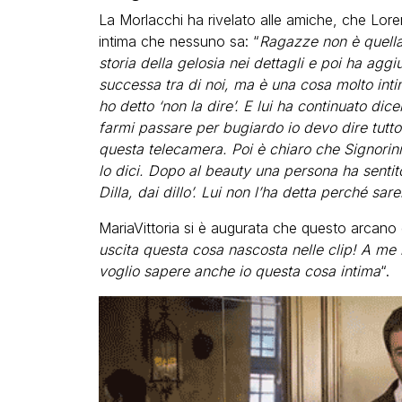
La Morlacchi ha rivelato alle amiche, che Lo
intima che nessuno sa: “
Ragazze non è quella 
storia della gelosia nei dettagli e poi ha aggi
successa tra di noi, ma è una cosa molto intim
ho detto ‘non la dire’. E lui ha continuato dice
farmi passare per bugiardo io devo dire tutto
questa telecamera. Poi è chiaro che Signorini 
lo dici. Dopo al beauty una persona ha sentit
Dilla, dai dillo’. Lui non l’ha detta perché sar
MariaVittoria si è augurata che questo arcano
uscita questa cosa nascosta nelle clip! A me h
voglio sapere anche io questa cosa intima
“.