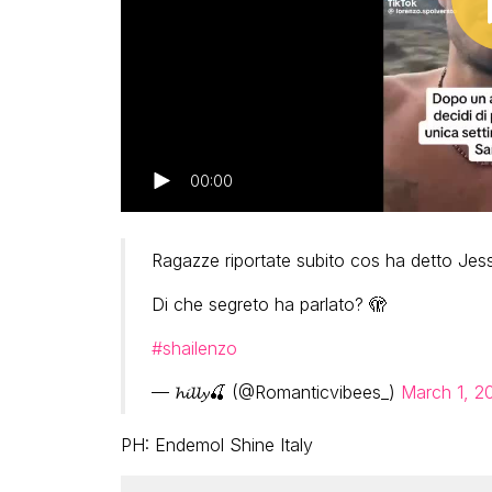
00:00
Ragazze riportate subito cos ha detto Jes
Di che segreto ha parlato? 🫣
#shailenzo
— 𝓱𝓲𝓵𝓵𝔂🍒 (@Romanticvibees_)
March 1, 2
PH: Endemol Shine Italy