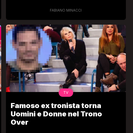
Compagnucci a Eliana
Michelazzo: “Non avrei
FABIANO MINACCI
dovuto scegliere nessuna”
TV
Famoso ex tronista torna
Uomini e Donne nel Trono
Over