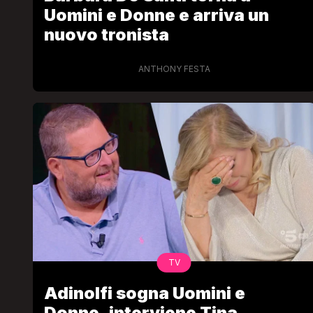
Uomini e Donne e arriva un
nuovo tronista
ANTHONY FESTA
TV
Adinolfi sogna Uomini e
Donne, interviene Tina