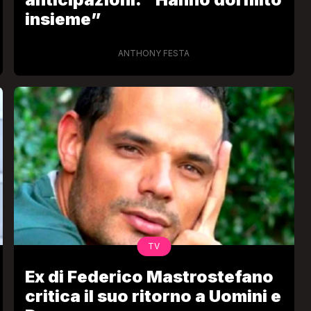
insieme”
ANTHONY FESTA
VIRAL
Camilla Milanesi lascia tutto:
“Addio cike mie, siete state una
andi
grande famiglia per me”
FABIANO MINACCI
TV
Ex di Federico Mastrostefano
critica il suo ritorno a Uomini e