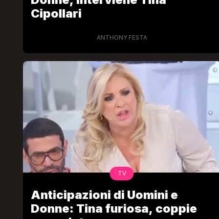
Cipollari
ANTHONY FESTA
LGBT
Bambola Star, la festa di
compleanno con tutte le gr
dive compie 15 anni: il video
completo
FABIANO MINACCI
TV
Anticipazioni di Uomini e
Donne: Tina furiosa, coppie