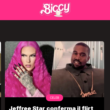
CELEB
Jeffree Star conferma il flirt