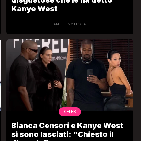
Kanye West
ANTHONY FESTA
VIRAL
o:
Bimba Bum del Gabibbo è tornata
 una
virale nell’estate della chiusura
definitiva di Striscia la Notizia
FABIANO MINACCI
CELEB
Bianca Censori e Kanye West
si sono lasciati: “Chiesto il