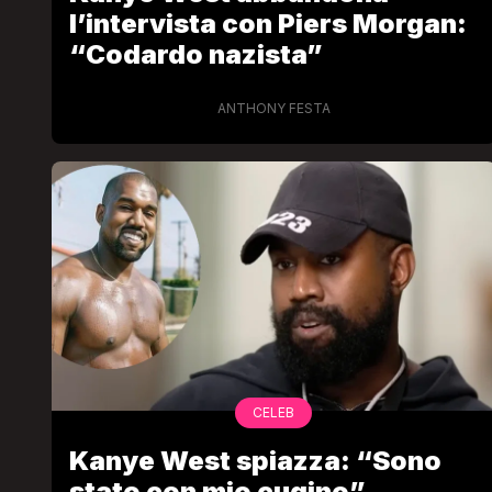
l’intervista con Piers Morgan:
“Codardo nazista”
ANTHONY FESTA
CELEB
Kanye West spiazza: “Sono
stato con mio cugino”