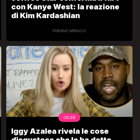
con Kanye West: la reazione
di Kim Kardashian
FABIANO MINACCI
CELEB
Iggy Azalea rivela le cose
disgustose che le ha detto