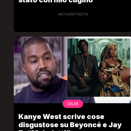
ANTHONY FESTA
VIRAL
Camilla Milanesi lascia tutt
a di
“Addio cike mie, siete state
e le grandi
grande famiglia per me”
il video
FABIANO MINACCI
ACCI
CELEB
Kanye West scrive cose
disgustose su Beyoncé e Jay