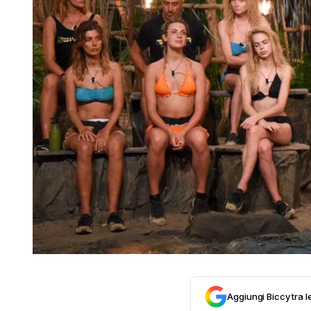
Aggiungi Biccy tra l