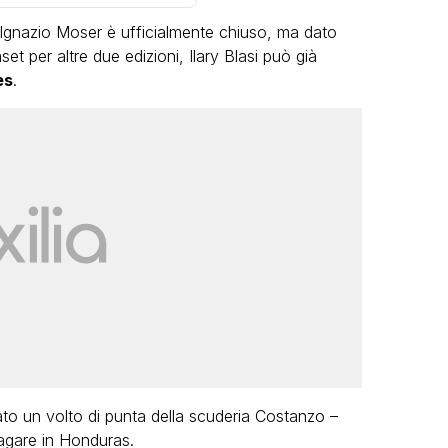
 Ignazio Moser è ufficialmente chiuso, ma dato
et per altre due edizioni, Ilary Blasi può già
es
.
LGBT
Bambola Star, la festa di
compleanno con tutte le grandi
dive compie 15 anni: il video
completo
FABIANO MINACCI
tato un volto di punta della scuderia Costanzo –
ragare in Honduras.