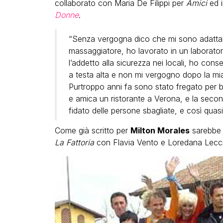
collaborato con Maria De Filippi per
Amici
ed i
Donne
.
“Senza vergogna dico che mi sono adattato a
massaggiatore, ho lavorato in un laborator
l’addetto alla sicurezza nei locali, ho con
a testa alta e non mi vergogno dopo la mia po
Purtroppo anni fa sono stato fregato per 
e amica un ristorante a Verona, e la secon
fidato delle persone sbagliate, e così quasi t
Come già scritto per
Milton Morales
sarebbe i
La Fattoria
con Flavia Vento e Loredana Lecci