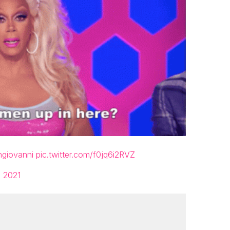
giovanni
pic.twitter.com/f0jq6i2RVZ
 2021