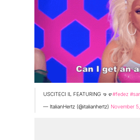
USCITECI IL FEATURING 🤜🤛
#fedez
#san
— ItalianHertz (@italianhertz)
November 5,