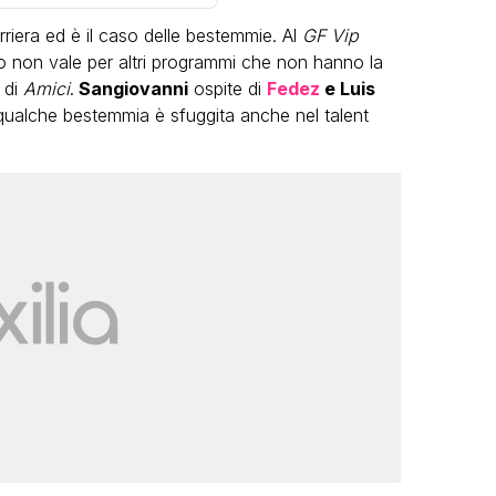
rriera ed è il caso delle bestemmie. Al
GF Vip
 non vale per altri programmi che non hanno la
 di
Amici
.
Sangiovanni
ospite di
Fedez
e Luis
ualche bestemmia è sfuggita anche nel talent
LGBT
Bambola Star, la festa di
compleanno con tutte le grandi
dive compie 15 anni: il video
completo
FABIANO MINACCI