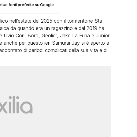
e tue fonti preferite su Google
ico nell’estate del 2025 con il tormentone Sta
usica da quando era un ragazzino e dal 2019 ha
 Livio Cori, Boro, Geolier, Jake La Furia e Junior
e anche per questo ieri Samurai Jay si è aperto a
ccontato di periodi complicati della sua vita e di
VIRAL
Camilla Milanesi lascia tutto:
“Addio cike mie, siete state una
andi
grande famiglia per me”
FABIANO MINACCI