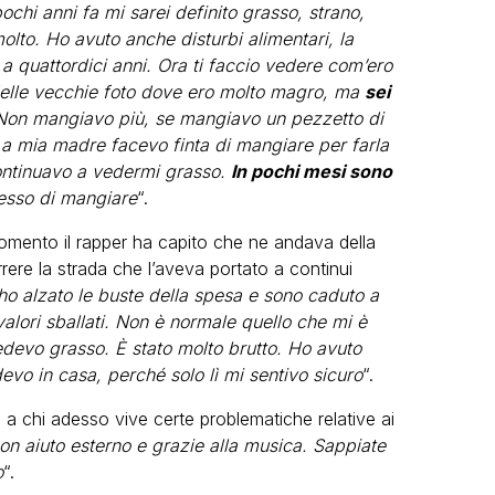
ochi anni fa mi sarei definito grasso, strano,
olto. Ho avuto anche disturbi alimentari, la
o a quattordici anni. Ora ti faccio vedere com’ero
elle vecchie foto dove ero molto magro, ma
sei
Non mangiavo più, se mangiavo un pezzetto di
a mia madre facevo finta di mangiare per farla
ontinuavo a vedermi grasso.
In pochi mesi sono
esso di mangiare
“.
momento il rapper ha capito che ne andava della
ere la strada che l’aveva portato a continui
ho alzato le buste della spesa e sono caduto a
i valori sballati. Non è normale quello che mi è
edevo grasso. È stato molto brutto. Ho avuto
evo in casa, perché solo lì mi sentivo sicuro
“.
 chi adesso vive certe problematiche relative ai
con aiuto esterno e grazie alla musica. Sappiate
o
“.