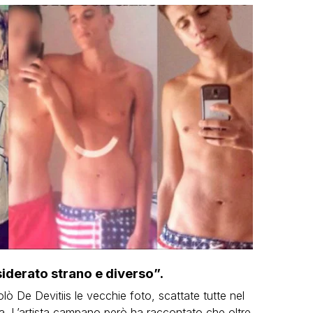
iderato strano e diverso”.
ò De Devitiis le vecchie foto, scattate tutte nel
nza. L’artista campano però ha raccontato che oltre