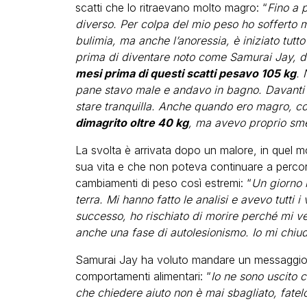
scatti che lo ritraevano molto magro: “
Fino a p
diverso. Per colpa del mio peso ho sofferto m
bulimia, ma anche l’anoressia, è iniziato tutt
prima di diventare noto come Samurai Jay, d
mesi prima di questi scatti pesavo 105 kg
. 
pane stavo male e andavo in bagno. Davanti 
stare tranquilla. Anche quando ero magro, c
dimagrito oltre 40 kg
, ma avevo proprio sm
La svolta è arrivata dopo un malore, in quel 
sua vita e che non poteva continuare a percorr
cambiamenti di peso così estremi: “
Un giorno 
terra. Mi hanno fatto le analisi e avevo tutti 
successo, ho rischiato di morire perché mi v
anche una fase di autolesionismo. Io mi chiud
Samurai Jay ha voluto mandare un messaggio a
comportamenti alimentari: “
Io ne sono uscito 
che chiedere aiuto non è mai sbagliato, fatel