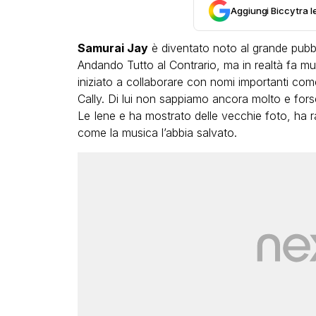
Aggiungi Biccy tra l
Samurai Jay
è diventato noto al grande pubbl
Andando Tutto al Contrario, ma in realtà fa m
iniziato a collaborare con nomi importanti come
Cally. Di lui non sappiamo ancora molto e fors
Le Iene e ha mostrato delle vecchie foto, ha ra
LGBT
come la musica l’abbia salvato.
Bambola Star, la festa di
compleanno con tutte le gr
dive compie 15 anni: il video
completo
FABIANO MINACCI