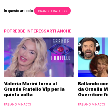
In questo articolo:
GRANDE FRATELLO
POTREBBE INTERESSARTI ANCHE
Valeria Marini torna al
Ballando con l
Grande Fratello Vip per la
da Ornella Mu
quinta volta
Guerritore fino
Francesca Fial
FABIANO MINACCI
FABIANO MINACCI
l’esclusiva di
Parpiglia