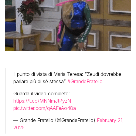
Il punto di vista di Maria Teresa: “Zeudi dovrebbe
parlare più di sé stessa”
#GrandeFratello
Guarda il video completo:
https://t.co/MNNmJtPyzN
pic.twitter.com/qAAFeAo48a
— Grande Fratello (@GrandeFratello)
February 21,
2025