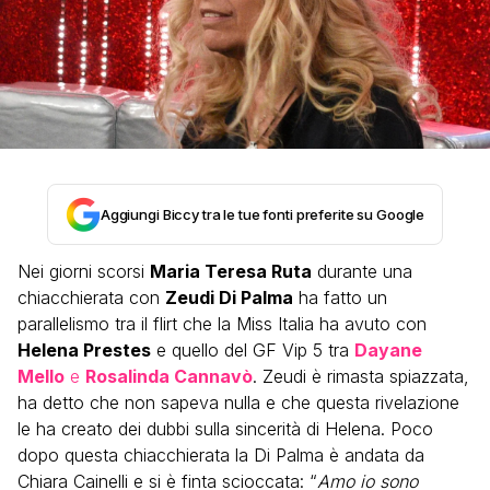
Aggiungi Biccy tra le tue fonti preferite su Google
Nei giorni scorsi
Maria Teresa Ruta
durante una
chiacchierata con
Zeudi Di Palma
ha fatto un
parallelismo tra il flirt che la Miss Italia ha avuto con
Helena Prestes
e quello del GF Vip 5 tra
Dayane
Mello
e
Rosalinda Cannavò
. Zeudi è rimasta spiazzata,
ha detto che non sapeva nulla e che questa rivelazione
le ha creato dei dubbi sulla sincerità di Helena. Poco
dopo questa chiacchierata la Di Palma è andata da
Chiara Cainelli e si è finta scioccata: “
Amo io sono