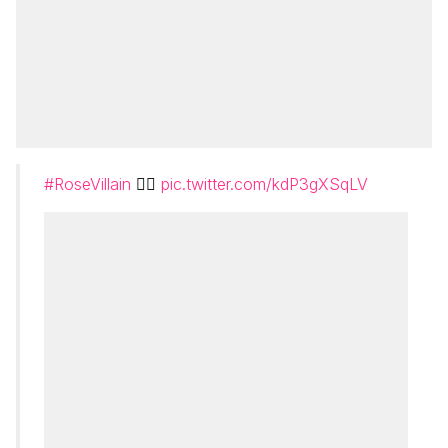
#RoseVillain
👇🏿
pic.twitter.com/kdP3gXSqLV