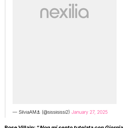
— SilviaAM⚓️ (@sissiisissi2)
January 27, 2025
Rose Villain: “
Non mi sento tutelata con Giorgia