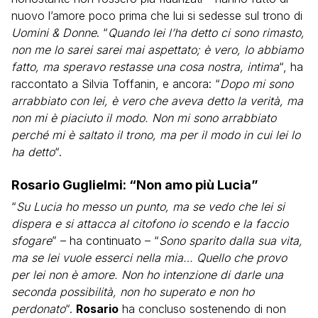
nuovo l’amore poco prima che lui si sedesse sul trono di
Uomini & Donne
. “
Quando lei l’ha detto ci sono rimasto,
non me lo sarei sarei mai aspettato; è vero, lo abbiamo
fatto, ma speravo restasse una cosa nostra, intima
“, ha
raccontato a Silvia Toffanin, e ancora: “
Dopo mi sono
arrabbiato con lei, è vero che aveva detto la verità, ma
non mi è piaciuto il modo. Non mi sono arrabbiato
perché mi è saltato il trono, ma per il modo in cui lei lo
ha detto
“.
Rosario Guglielmi: “Non amo più Lucia”
“
Su Lucia ho messo un punto, ma se vedo che lei si
dispera e si attacca al citofono io scendo e la faccio
sfogare
” – ha continuato – “
Sono sparito dalla sua vita,
ma se lei vuole esserci nella mia… Quello che provo
per lei non è amore. Non ho intenzione di darle una
seconda possibilità, non ho superato e non ho
perdonato
“.
Rosario
ha concluso sostenendo di non