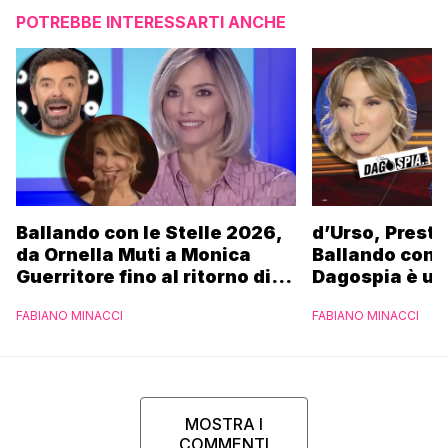
POTREBBE INTERESSARTI ANCHE
Ballando con le Stelle 2026,
d’Urso, Presta
da Ornella Muti a Monica
Ballando con l
Guerritore fino al ritorno di
Dagospia è un
Francesca Fialdini:
contro Medias
FABIANO MINACCI
FABIANO MINACCI
l’esclusiva di Gabriele
Parpiglia
MOSTRA I
COMMENTI