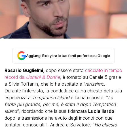
Aggiungi Biccy tra le tue fonti preferite su Google
Rosario Guglielmi
, dopo essere stato
cacciato in tempo
record da
Uomini & Donne
, è tornato su Canale 5 grazie
a Silvia Toffanin, che lo ha ospitato a
Verissimo
.
Durante l’intervista, la conduttrice gli ha chiesto della sua
esperienza a
Temptation Island
e lui ha risposto: “
La
ferita più grande, per me, è stata il dopo Temptation
Island
“, ricordando che la sua fidanzata
Lucia Ilardo
dopo la trasmissione ha avuto degli incontri con due
tentatori conosciuti lì, Andrea e Salvatore. “
Ho chiesto