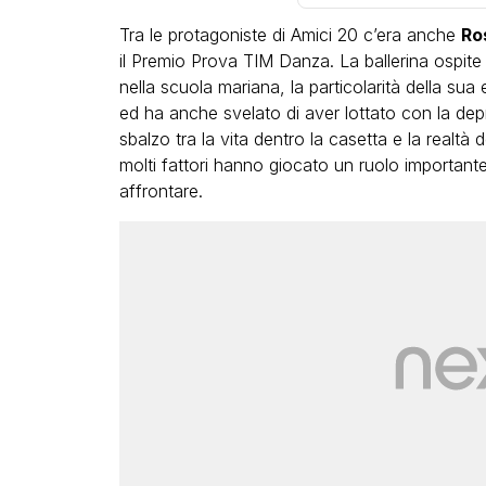
Tra le protagoniste di Amici 20 c’era anche
Ro
il Premio Prova TIM Danza. La ballerina ospite
nella scuola mariana, la particolarità della sua
ed ha anche svelato di aver lottato con la dep
sbalzo tra la vita dentro la casetta e la realtà 
molti fattori hanno giocato un ruolo importan
LGBT
affrontare.
Bambola Star, la festa di
compleanno con tutte le gr
dive compie 15 anni: il video
completo
FABIANO MINACCI