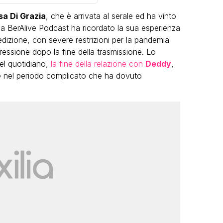
sa Di Grazia
, che è arrivata al serale ed ha vinto
 a BerAlive Podcast ha ricordato la sua esperienza
 edizione, con severe restrizioni per la pandemia
ressione dopo la fine della trasmissione. Lo
del quotidiano,
la fine della relazione con
Deddy
,
te nel periodo complicato che ha dovuto
VIRAL
Camilla Milanesi lascia tutto:
“Addio cike mie, siete state una
andi
grande famiglia per me”
FABIANO MINACCI