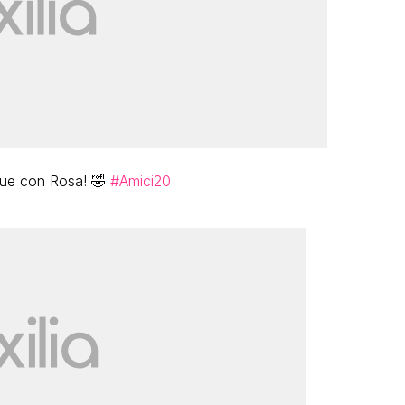
 due con Rosa! 🤣
#Amici20