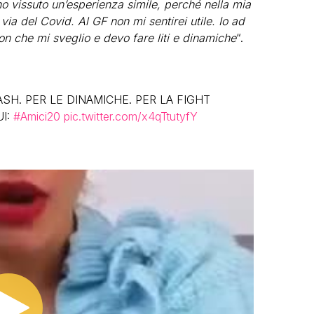
ho vissuto un’esperienza simile, perché nella mia
via del Covid. Al GF non mi sentirei utile. Io ad
n che mi sveglio e devo fare liti e dinamiche
“.
ASH. PER LE DINAMICHE. PER LA FIGHT
UI:
#Amici20
pic.twitter.com/x4qTtutyfY