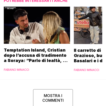
POTREBBE INTERESSARTI ANCHE
Temptation Island, Cristian
Il carretto di 
dopo l’accusa di tradimento
Grazioso, bus
a Soraya: “Parlo di lealtà, ma
Basalari e i du
ho tradito”
Parpiglia: “Ho
FABIANO MINACCI
FABIANO MINACCI
Ferrero”
MOSTRA I
COMMENTI