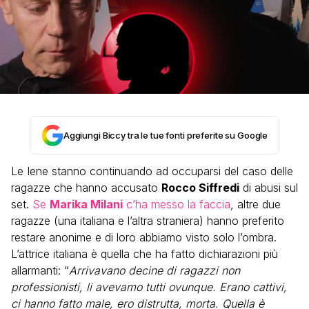
Aggiungi Biccy tra le tue fonti preferite su Google
Le Iene stanno continuando ad occuparsi del caso delle
ragazze che hanno accusato
Rocco Siffredi
di abusi sul
set.
Se
Marika Milani
c’ha messo la faccia
, altre due
ragazze (una italiana e l’altra straniera) hanno preferito
restare anonime e di loro abbiamo visto solo l’ombra.
L’attrice italiana è quella che ha fatto dichiarazioni più
allarmanti: “
Arrivavano decine di ragazzi non
professionisti, li avevamo tutti ovunque. Erano cattivi,
ci hanno fatto male, ero distrutta, morta. Quella è