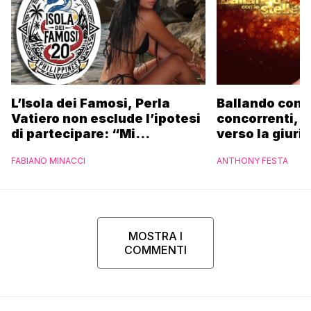
L’Isola dei Famosi, Perla
Ballando con l
Vatiero non esclude l’ipotesi
concorrenti, 
di partecipare: “Mi
verso la giuri
piacerebbe”
nel cast
FABIANO MINACCI
ANTHONY FESTA
MOSTRA I
COMMENTI