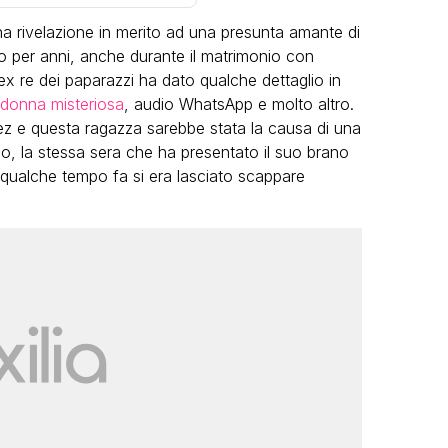
a rivelazione in merito ad una presunta amante di
o per anni, anche durante il matrimonio con
l’ex re dei paparazzi ha dato qualche dettaglio in
donna misteriosa
, audio WhatsApp e molto altro.
dez e questa ragazza sarebbe stata la causa di una
o, la stessa sera che ha presentato il suo brano
VIRAL
qualche tempo fa si era lasciato scappare
Camilla Milanesi lascia tutto:
“Addio cike mie, siete state una
andi
grande famiglia per me”
FABIANO MINACCI