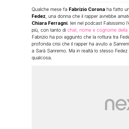
Qualche mese fa
Fabrizio Corona
ha fatto un
Fedez
, una donna che il rapper avrebbe amat
Chiara Ferragni
. Ieri nel podcast Falsissimo 
più, con tanto di
chat, nome e cognome della 
Fabrizio ha poi aggiunto che la rottura tra Fe
profonda crisi che il rapper ha avuto a Sanrem
LGBT
a Sarà Sanremo. Ma in realtà lo stesso Fedez 
qualcosa.
Bambola Star, la festa di
compleanno con tutte le gr
dive compie 15 anni: il video
completo
FABIANO MINACCI