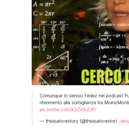
Comunque lo stesso Fedez nel podcast Pul
riferimento alla somiglianza tra Moini/Mont
pic.twitter.com/k3Zv0uOIFr
— thisisalovestory (@thisisalovestor)
Janu