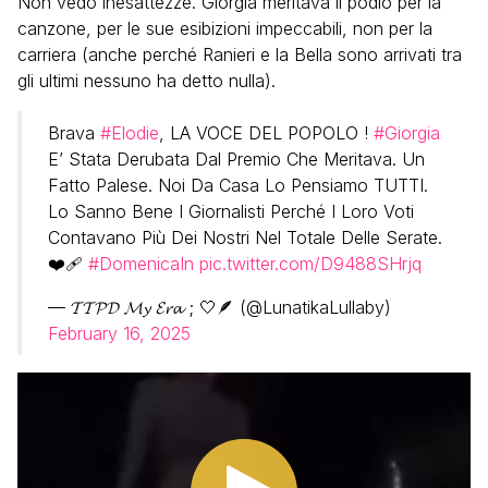
Non vedo inesattezze. Giorgia meritava il podio per la
canzone, per le sue esibizioni impeccabili, non per la
carriera (anche perché Ranieri e la Bella sono arrivati tra
gli ultimi nessuno ha detto nulla).
Brava
#Elodie
, LA VOCE DEL POPOLO !
#Giorgia
E’ Stata Derubata Dal Premio Che Meritava. Un
Fatto Palese. Noi Da Casa Lo Pensiamo TUTTI.
Lo Sanno Bene I Giornalisti Perché I Loro Voti
Contavano Più Dei Nostri Nel Totale Delle Serate.
❤️‍🩹
#DomenicaIn
pic.twitter.com/D9488SHrjq
— 𝓣𝓣𝓟𝓓 𝓜𝔂 𝓔𝓻𝓪 ; 🤍🪶 (@LunatikaLullaby)
February 16, 2025