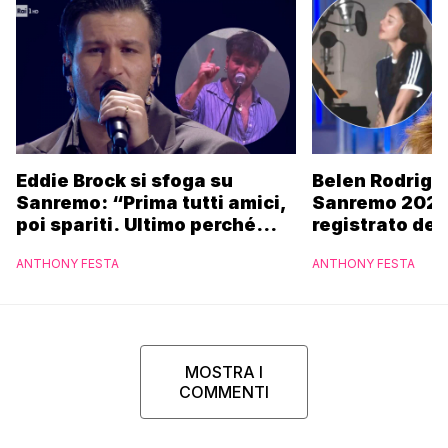
Eddie Brock si sfoga su
Belen Rodrigu
Sanremo: “Prima tutti amici,
Sanremo 2027
poi spariti. Ultimo perché
registrato dei
altri hanno fatto più
potrebbe coin
ANTHONY FESTA
ANTHONY FESTA
marchette”
MOSTRA I
COMMENTI