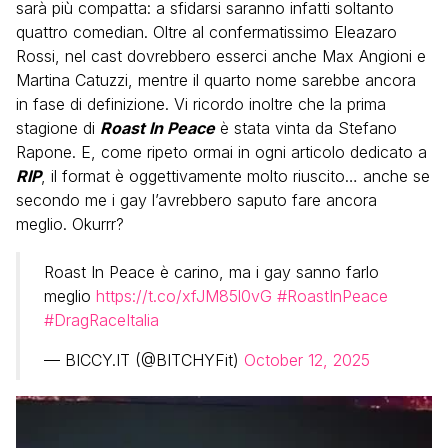
sarà più compatta: a sfidarsi saranno infatti soltanto
quattro comedian. Oltre al confermatissimo Eleazaro
Rossi, nel cast dovrebbero esserci anche Max Angioni e
Martina Catuzzi, mentre il quarto nome sarebbe ancora
in fase di definizione. Vi ricordo inoltre che la prima
stagione di
Roast In Peace
è stata vinta da Stefano
Rapone. E, come ripeto ormai in ogni articolo dedicato a
RIP
, il format è oggettivamente molto riuscito… anche se
secondo me i gay l’avrebbero saputo fare ancora
meglio. Okurrr?
Roast In Peace è carino, ma i gay sanno farlo
meglio
https://t.co/xfJM85l0vG
#RoastInPeace
#DragRaceItalia
— BICCY.IT (@BITCHYFit)
October 12, 2025