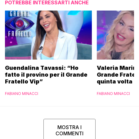
POTREBBE INTERESSARTI ANCHE
Guendalina Tavassi: “Ho
Valeria Marini
fatto il provino per il Grande
Grande Fratell
Fratello Vip”
quinta volta
FABIANO MINACCI
FABIANO MINACCI
MOSTRA I
COMMENTI