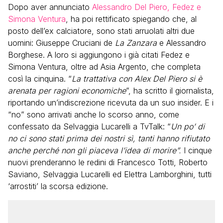
Dopo aver annunciato
Alessandro Del Piero, Fedez e
Simona Ventura
, ha poi rettificato spiegando che, al
posto dell’ex calciatore, sono stati arruolati altri due
uomini: Giuseppe Cruciani de
La Zanzara
e Alessandro
Borghese. A loro si aggiungono i già citati Fedez e
Simona Ventura, oltre ad Asia Argento, che completa
così la cinquina. “
La trattativa con Alex Del Piero si è
arenata per ragioni economiche
”, ha scritto il giornalista,
riportando un’indiscrezione ricevuta da un suo insider. E i
“no” sono arrivati anche lo scorso anno, come
confessato da Selvaggia Lucarelli a TvTalk: “
Un po’ di
no ci sono stati prima dei nostri sì, tanti hanno rifiutato
anche perché non gli piaceva l’idea di morire”.
I cinque
nuovi prenderanno le redini di Francesco Totti, Roberto
Saviano, Selvaggia Lucarelli ed Elettra Lamborghini, tutti
‘arrostiti’ la scorsa edizione.