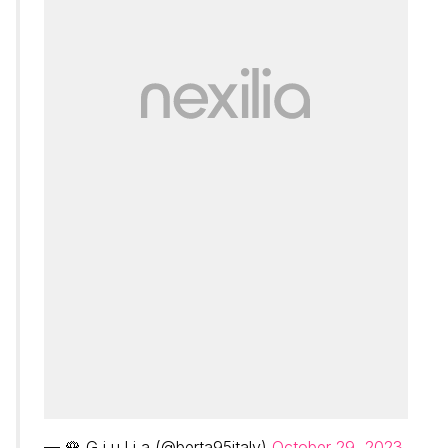
— 🌹 G i u l i a (@berta95italy)
October 29, 2023