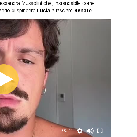
Alessandra Mussolini che, instancabile come
cando di spingere
Lucia
a lasciare
Renato
.
00:41