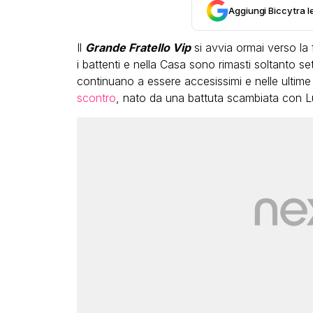
Aggiungi Biccy tra l
Il
Grande Fratello Vip
si avvia ormai verso la f
i battenti e nella Casa sono rimasti soltanto se
continuano a essere accesissimi e nelle ultim
scontro
, nato da una battuta scambiata con L
LGBT
Bambola Star, la festa di
compleanno con tutte le gr
dive compie 15 anni: il video
completo
FABIANO MINACCI