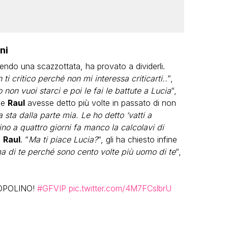
ni
endo una scazzottata, ha provato a dividerli.
i critico perché non mi interessa criticarti..
“,
 non vuoi starci e poi le fai le battute a Lucia
“,
he
Raul
avesse detto più volte in passato di non
sta dalla parte mia. Le ho detto ‘vatti a
ino a quattro giorni fa manco la calcolavi di
o
Raul
. “
Ma ti piace Lucia?
“, gli ha chiesto infine
 di te perché sono cento volte più uomo di te
“,
 TOPOLINO!
#GFVIP
pic.twitter.com/4M7FCslbrU