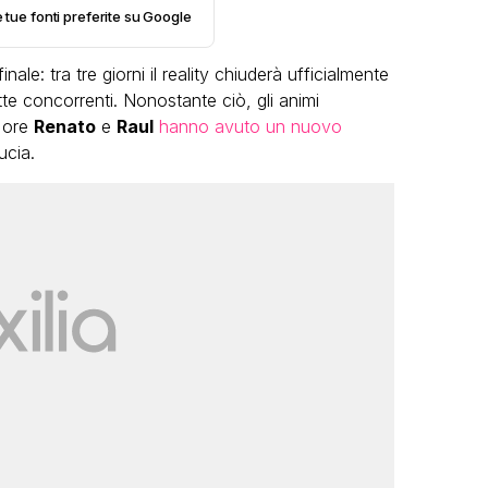
e tue fonti preferite su Google
inale: tra tre giorni il reality chiuderà ufficialmente
tte concorrenti. Nonostante ciò, gli animi
e ore
Renato
e
Raul
hanno avuto un nuovo
ucia.
VIRAL
Camilla Milanesi lascia tutto:
“Addio cike mie, siete state una
andi
grande famiglia per me”
FABIANO MINACCI