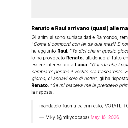
Renato e Raul arrivano (quasi) alle ma
Gli animi si sono surriscaldati e Raimondo, tem
“
Come ti comporti con lei da due mesi? E non t
ha aggiunto
Raul
. “
Te dici che in questo gioco
lo ha provocato
Renato
, alludendo al fatto c
essere interessato a
Lucia
. “
Guarda che Lucia 
cambiare’ perché il vestito era trasparente. F
giorno, ci andavi solo di notte”
, gli ha rispost
Renato
. “
Se mi piaceva me la prendevo prima
la risposta.
mandatelo fuori a calci in culo, VOTATE
— Miky (@mikydocaps)
May 16, 2026