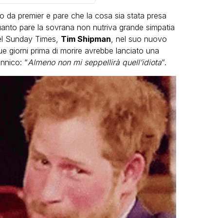
o da premier e pare che la cosa sia stata presa
uanto pare la sovrana non nutriva grande simpatia
a del Sunday Times,
Tim Shipman
, nel suo nuovo
due giorni prima di morire avrebbe lanciato una
annico: “
Almeno non mi seppellirà quell’idiota
“.
VIRAL
Camilla Milanesi lascia tutto:
“Addio cike mie, siete state una
grandi
grande famiglia per me”
eo
FABIANO MINACCI