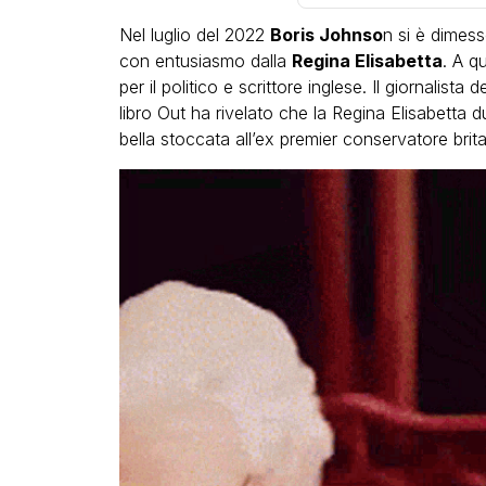
Nel luglio del 2022
Boris Johnso
n si è dimess
con entusiasmo dalla
Regina Elisabetta
. A q
per il politico e scrittore inglese. Il giornalist
libro Out ha rivelato che la Regina Elisabetta 
bella stoccata all’ex premier conservatore brit
LGBT
Bambola Star, la festa di
compleanno con tutte le 
dive compie 15 anni: il vid
completo
FABIANO MINACCI