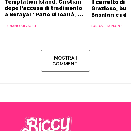
Temptation Island, Cristian
Il carretto di 
dopo l’accusa di tradimento
Grazioso, bus
a Soraya: “Parlo di lealtà, ma
Basalari e i du
ho tradito”
Parpiglia: “Ho
FABIANO MINACCI
FABIANO MINACCI
Ferrero”
MOSTRA I
COMMENTI