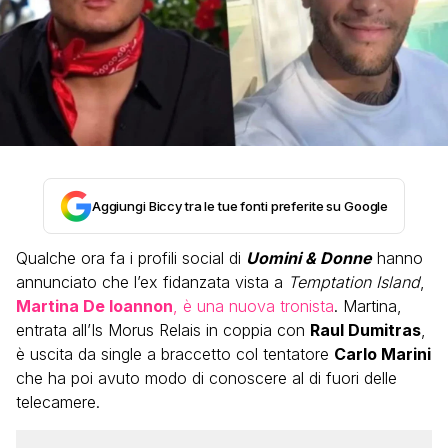
Aggiungi Biccy tra le tue fonti preferite su Google
Qualche ora fa i profili social di
Uomini & Donne
hanno
annunciato che l’ex fidanzata vista a
Temptation Island
,
Martina De Ioannon
, è una nuova tronista
. Martina,
entrata all’Is Morus Relais in coppia con
Raul Dumitras
,
è uscita da single a braccetto col tentatore
Carlo Marini
che ha poi avuto modo di conoscere al di fuori delle
telecamere.