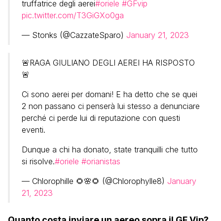
truffatrice degli aerei
#oriele
#GFvip
pic.twitter.com/T3GiGXo0ga
— Stonks (@CazzateSparo)
January 21, 2023
🚨RAGA GIULIANO DEGLI AEREI HA RISPOSTO
🚨
Ci sono aerei per domani! E ha detto che se quei
2 non passano ci penserà lui stesso a denunciare
perché ci perde lui di reputazione con questi
eventi.
Dunque a chi ha donato, state tranquilli che tutto
si risolve.
#oriele
#orianistas
— Chlorophille 🌻🌸🌻 (@Chlorophylle8)
January
21, 2023
Quanto costa inviare un aereo sopra il GF Vip?