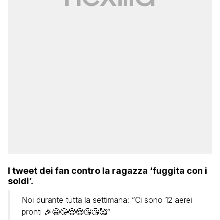
I tweet dei fan contro la ragazza ‘fuggita con i
soldi’.
Noi durante tutta la settimana: “Ci sono 12 aerei
pronti 🎉😃😘😍😍😘😘🥰”