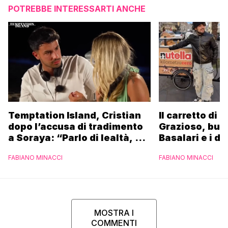
POTREBBE INTERESSARTI ANCHE
Temptation Island, Cristian
Il carretto di 
dopo l’accusa di tradimento
Grazioso, bus
a Soraya: “Parlo di lealtà, ma
Basalari e i du
ho tradito”
Parpiglia: “Ho
FABIANO MINACCI
FABIANO MINACCI
Ferrero”
MOSTRA I
COMMENTI