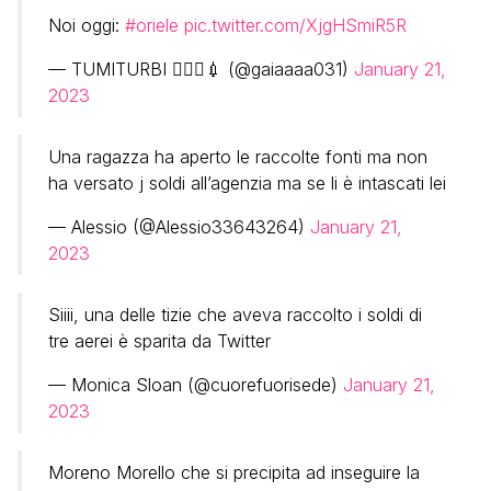
Noi oggi:
#oriele
pic.twitter.com/XjgHSmiR5R
— TUMITURBI 🧚🏻‍♀️💉 (@gaiaaaa031)
January 21,
2023
Una ragazza ha aperto le raccolte fonti ma non
ha versato j soldi all’agenzia ma se li è intascati lei
— Alessio (@Alessio33643264)
January 21,
2023
Siiii, una delle tizie che aveva raccolto i soldi di
tre aerei è sparita da Twitter
— Monica Sloan (@cuorefuorisede)
January 21,
2023
Moreno Morello che si precipita ad inseguire la