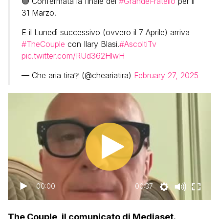
🟢 Confermata la finale del
#GrandeFratello
per il
31 Marzo.
E il Lunedì successivo (ovvero il 7 Aprile) arriva
#TheCouple
con Ilary Blasi.
#AscoltiTv
pic.twitter.com/RUd362HlwH
— Che aria tira❔ (@cheariatira)
February 27, 2025
00:00
00:37
The Couple, il comunicato di Mediaset.