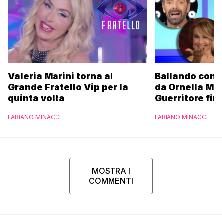
Valeria Marini torna al
Ballando con l
Grande Fratello Vip per la
da Ornella Mu
quinta volta
Guerritore fino
Francesca Fial
FABIANO MINACCI
FABIANO MINACCI
l’esclusiva di
Parpiglia
MOSTRA I
COMMENTI