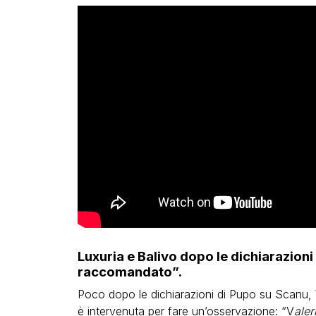
Luxuria e Balivo dopo le dichiarazioni
raccomandato”.
Poco dopo le dichiarazioni di Pupo su Scanu,
è intervenuta per fare un’osservazione: “V
aler