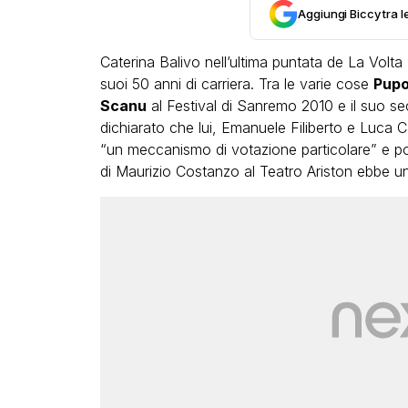
Aggiungi Biccy tra l
Caterina Balivo nell’ultima puntata de La Volt
suoi 50 anni di carriera. Tra le varie cose
Pup
Scanu
al Festival di Sanremo 2010 e il suo se
dichiarato che lui, Emanuele Filiberto e Luca 
“un meccanismo di votazione particolare” e poi 
LGBT
di Maurizio Costanzo al Teatro Ariston ebbe un
Bambola Star, la festa di
compleanno con tutte le gr
dive compie 15 anni: il video
completo
FABIANO MINACCI