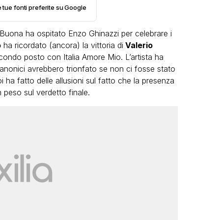
e tue fonti preferite su Google
a Buona ha ospitato Enzo Ghinazzi per celebrare i
o
ha ricordato (ancora) la vittoria di
Valerio
condo posto con Italia Amore Mio. L’artista ha
Canonici avrebbero trionfato se non ci fosse stato
ha fatto delle allusioni sul fatto che la presenza
VIRAL
 peso sul verdetto finale.
Camilla Milanesi lascia tutto:
“Addio cike mie, siete state una
andi
grande famiglia per me”
FABIANO MINACCI