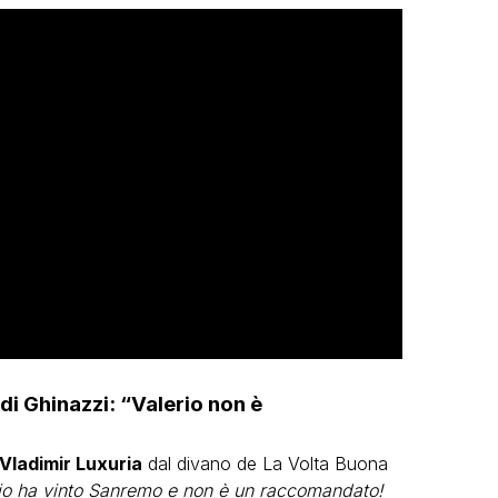
 di Ghinazzi: “Valerio non è
Vladimir Luxuria
dal divano de La Volta Buona
io ha vinto Sanremo e non è un raccomandato!