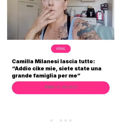
VIRAL
Bimba Bum del Gabibbo è tornata
a
virale nell’estate della chiusura
definitiva di Striscia la Notizia
FABIANO MINACCI