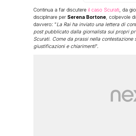
Continua a far discutere
il caso Scurati
, da gi
disciplinare per
Serena Bortone
, colpevole di
davvero: “
La Rai ha inviato una lettera di con
post pubblicato dalla giornalista sui propri pro
Scurati. Come da prassi nella contestazione si
giustificazioni e chiarimenti
“.
LGBT
Bambola Star, la festa d
compleanno con tutte l
dive compie 15 anni: il 
completo
FABIANO MINACCI