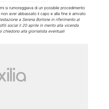
orni si rumoreggiava di un possibile procedimento
 non aver abbassato il capo e alla fine è arrivato
testazione a Serena Bortone in riferimento al
fili social il 20 aprile in merito alla vicenda
 chiedono alla giornalista eventuali
VIRAL
Camilla Milanesi lascia tutto:
i
“Addio cike mie, siete state un
e grandi
grande famiglia per me”
video
FABIANO MINACCI