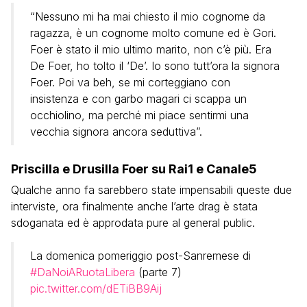
“Nessuno mi ha mai chiesto il mio cognome da
ragazza, è un cognome molto comune ed è Gori.
Foer è stato il mio ultimo marito, non c’è più. Era
De Foer, ho tolto il ‘De’. Io sono tutt’ora la signora
Foer. Poi va beh, se mi corteggiano con
insistenza e con garbo magari ci scappa un
occhiolino, ma perché mi piace sentirmi una
vecchia signora ancora seduttiva”.
Priscilla e Drusilla Foer su Rai1 e Canale5
Qualche anno fa sarebbero state impensabili queste due
interviste, ora finalmente anche l’arte drag è stata
sdoganata ed è approdata pure al general public.
La domenica pomeriggio post-Sanremese di
#DaNoiARuotaLibera
(parte 7)
pic.twitter.com/dETiBB9Aij