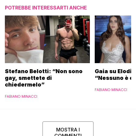
POTREBBE INTERESSARTI ANCHE
Stefano Belotti: “Non sono
Gaia su Elodie
gay, smettete di
“Nessuno è et
chiedermelo”
FABIANO MINACCI
FABIANO MINACCI
MOSTRA I
COMMENTI