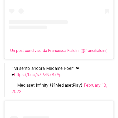
Un post condiviso da Francesca Fialdini (@francifialdini)
“Mi sento ancora Madame Foer” 🌹
♥️
https://t.co/s7PzNx8xAp
— Mediaset Infinity (@MediasetPlay)
February 13,
2022