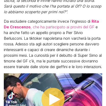
uscita, la seconda e infine hanno iniziato una storia.
Sarà questo il motivo che l’ha portata al Gf? O lo scoop
lo abbiamo scoperto per primi noi?”.
Da escludere categoricamente invece l’ingresso di
Rita
De Crescenzo
, che ha partecipato ai provini del GF
e
ha anche fatto un appello proprio a Pier Silvio
Berlusconi. La tiktoker napoletana non varcherà la porta
rossa. Adesso sta agli autori scegliere persone davvero
interessanti e capaci di creare dinamiche durante i
prossimi mesi. La curiosità per il debutto di Super Simo al
timone del GF c’è, ma le puntate successive dovranno
essere trainate dalle storie dei gieffini e le loro interazioni.