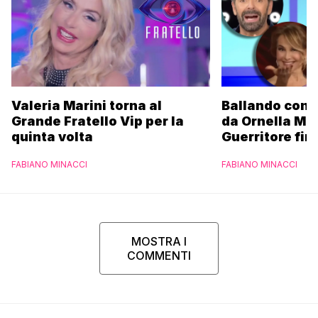
Valeria Marini torna al
Ballando con l
Grande Fratello Vip per la
da Ornella Mu
quinta volta
Guerritore fino
Francesca Fial
FABIANO MINACCI
FABIANO MINACCI
l’esclusiva di
Parpiglia
MOSTRA I
COMMENTI