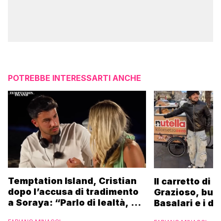
POTREBBE INTERESSARTI ANCHE
Temptation Island, Cristian
Il carretto di 
dopo l’accusa di tradimento
Grazioso, bus
a Soraya: “Parlo di lealtà, ma
Basalari e i du
ho tradito”
Parpiglia: “Ho