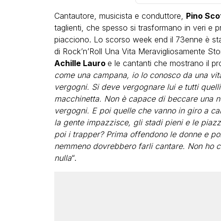
Cantautore, musicista e conduttore,
Pino Sco
taglienti, che spesso si trasformano in veri e prop
piacciono. Lo scorso week end il 73enne è sta
di Rock’n’Roll Una Vita Meravigliosamente Sto
Achille Lauro
e le cantanti che mostrano il pr
come una campana, io lo conosco da una vita
LGBT
vergogni. Si deve vergognare lui e tutti quell
macchinetta. Non è capace di beccare una n
Bambola Star, la festa di
vergogni. E poi quelle che vanno in giro a can
compleanno con tutte le gr
la gente impazzisce, gli stadi pieni e le pia
dive compie 15 anni: il video
poi i trapper? Prima offendono le donne e poi
completo
nemmeno dovrebbero farli cantare. Non ho ca
FABIANO MINACCI
nulla
“.