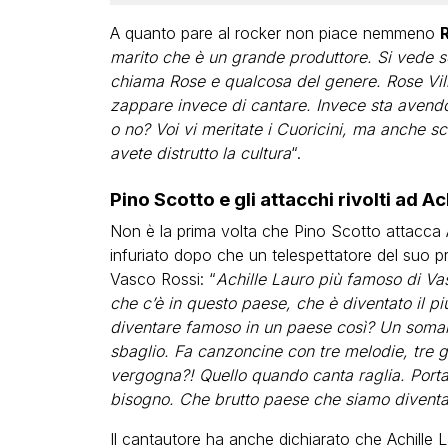
A quanto pare al rocker non piace nemmeno
R
marito che è un grande produttore. Si vede se
chiama Rose e qualcosa del genere. Rose Vill
zappare invece di cantare. Invece sta avendo
o no? Voi vi meritate i Cuoricini, ma anche s
avete distrutto la cultura
“.
Pino Scotto e gli attacchi rivolti ad Ac
Non è la prima volta che Pino Scotto attacca 
infuriato dopo che un telespettatore del suo 
Vasco Rossi: “
Achille Lauro più famoso di Vas
che c’è in questo paese, che è diventato il p
diventare famoso in un paese così? Un som
sbaglio. Fa canzoncine con tre melodie, tre gi
vergogna?! Quello quando canta raglia. Porta
bisogno. Che brutto paese che siamo diventa
Il cantautore ha anche dichiarato che Achille 