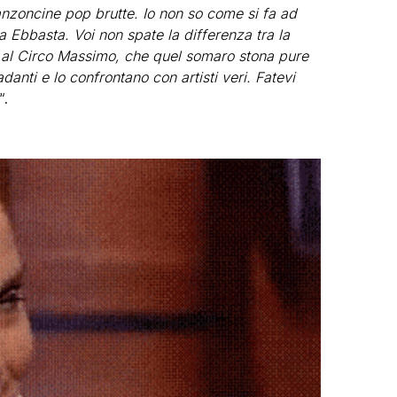
zoncine pop brutte. Io non so come si fa ad
 Ebbasta. Voi non spate la differenza tra la
 al Circo Massimo, che quel somaro stona pure
danti e lo confrontano con artisti veri. Fatevi
“.