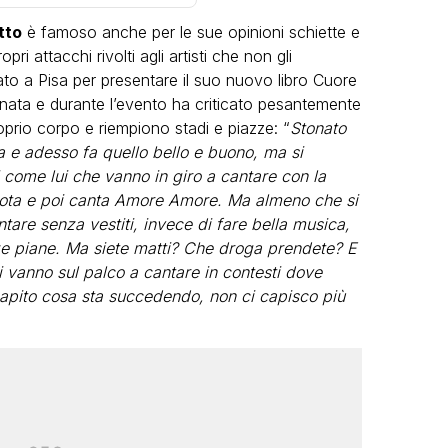
tto
è famoso anche per le sue opinioni schiette e
ri attacchi rivolti agli artisti che non gli
to a Pisa per presentare il suo nuovo libro Cuore
nata e durante l’evento ha criticato pesantemente
oprio corpo e riempiono stadi e piazze: “
Stonato
 e adesso fa quello bello e buono, ma si
VIRAL
i come lui che vanno in giro a cantare con la
ota e poi canta Amore Amore. Ma almeno che si
Camilla Milanesi lascia tutto:
tare senza vestiti, invece di fare bella musica,
“Addio cike mie, siete state una
andi
zze piane. Ma siete matti? Che droga prendete? E
grande famiglia per me”
 vanno sul palco a cantare in contesti dove
FABIANO MINACCI
pito cosa sta succedendo, non ci capisco più