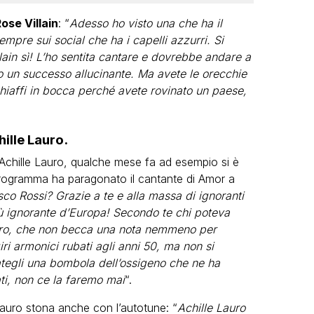
ose Villain
: “
Adesso ho visto una che ha il
mpre sui social che ha i capelli azzurri. Si
ain sì! L’ho sentita cantare e dovrebbe andare a
 un successo allucinante. Ma avete le orecchie
chiaffi in bocca perché avete rovinato un paese,
hille Lauro.
Achille Lauro, qualche mese fa ad esempio si è
programma ha paragonato il cantante di Amor a
co Rossi? Grazie a te e alla massa di ignoranti
iù ignorante d’Europa! Secondo te chi poteva
aro, che non becca una nota nemmeno per
ri armonici rubati agli anni 50, ma non si
tegli una bombola dell’ossigeno che ne ha
ti, non ce la faremo mai
“.
Lauro stona anche con l’autotune: “
Achille Lauro