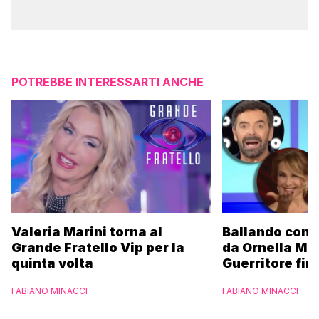
POTREBBE INTERESSARTI ANCHE
Valeria Marini torna al
Ballando con l
Grande Fratello Vip per la
da Ornella Mu
quinta volta
Guerritore fino
Francesca Fial
FABIANO MINACCI
FABIANO MINACCI
l’esclusiva di
Parpiglia