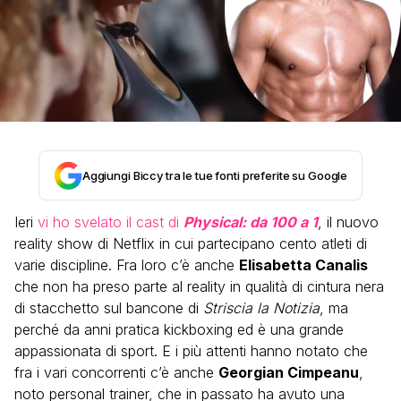
Aggiungi Biccy tra le tue fonti preferite su Google
Ieri
vi ho svelato il cast di
Physical: da 100 a 1
, il nuovo
reality show di Netflix in cui partecipano cento atleti di
varie discipline. Fra loro c’è anche
Elisabetta Canalis
che non ha preso parte al reality in qualità di cintura nera
di stacchetto sul bancone di
Striscia la Notizia
, ma
perché da anni pratica kickboxing ed è una grande
appassionata di sport. E i più attenti hanno notato che
fra i vari concorrenti c’è anche
Georgian Cimpeanu
,
noto personal trainer, che in passato ha avuto una