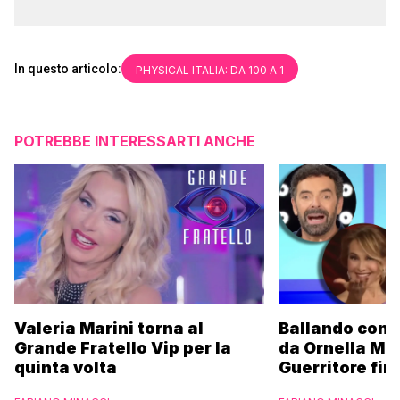
In questo articolo:
PHYSICAL ITALIA: DA 100 A 1
POTREBBE INTERESSARTI ANCHE
Valeria Marini torna al
Ballando con l
Grande Fratello Vip per la
da Ornella Mu
quinta volta
Guerritore fino
Francesca Fial