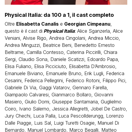
Physical Italia: da 100 a 1, il cast completo
Oltre
Elisabetta Canalis
e
Georgian Cimpeanu
,
questo è il cast di
Physical Italia
: Alice Sganzerla, Alice
Veniani, Alvise Rigo, Andrea Cingolani, Andrea Miccio,
Andrea Minguzzi, Beatrice Beni, Benedetto Ernesto
Beltrame, Camilla Contesso, Caterina Piccirilli, Chiara
Sergi, Claudio Sona, Daniele Scatizzi, Edoardo Papa,
Elisa Fuliano, Elisa Picciciuto, Elisabetta D’Ambrosio,
Emanuele Biviano, Emanuele Bruno, Erik Lugli, Federica
Cesarini, Federica Pellegrini, Federico Rotoni, Filippo Pici,
Gabriele Di Via, Gaggi Vatarov, Gennaro Farella,
Giampaolo Calvaresi, Gianmarco Bollaro, Giovanni
Masiero, Giulio Domi, Giuseppe Santamaria, Guglielmo
Coiro, Ivano Salerno, Jessica Allegretti, Jobel De Castro,
Jury Chechi, Luca Palla, Luca Pescollderungg, Lorenzo
Dalle Piagge, Luis Sal, Luigi Turetti Osagie, Manuel Di
Bernardo, Manuel Lombardo, Marco Begalli, Matteo