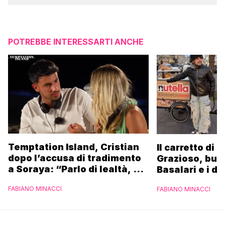
POTREBBE INTERESSARTI ANCHE
Temptation Island, Cristian
Il carretto di 
dopo l’accusa di tradimento
Grazioso, bus
a Soraya: “Parlo di lealtà, ma
Basalari e i du
ho tradito”
Parpiglia: “Ho
FABIANO MINACCI
FABIANO MINACCI
Ferrero”