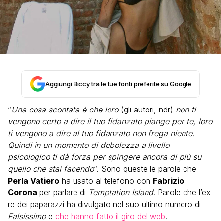
Aggiungi Biccy tra le tue fonti preferite su Google
“
Una cosa scontata è che loro
(gli autori, ndr)
non ti
vengono certo a dire il tuo fidanzato piange per te, loro
ti vengono a dire al tuo fidanzato non frega niente.
Quindi in un momento di debolezza a livello
psicologico ti dà forza per spingere ancora di più su
quello che stai facendo
“. Sono queste le parole che
Perla Vatiero
ha usato al telefono con
Fabrizio
Corona
per parlare di
Temptation Island
. Parole che l’ex
re dei paparazzi ha divulgato nel suo ultimo numero di
Falsissimo
e
che hanno fatto il giro del web
.