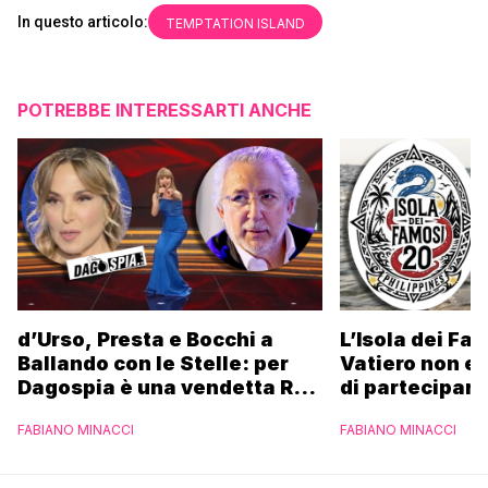
In questo articolo:
TEMPTATION ISLAND
POTREBBE INTERESSARTI ANCHE
d’Urso, Presta e Bocchi a
L’Isola dei Fa
Ballando con le Stelle: per
Vatiero non es
Dagospia è una vendetta Rai
di partecipare
contro Mediaset
piacerebbe”
FABIANO MINACCI
FABIANO MINACCI