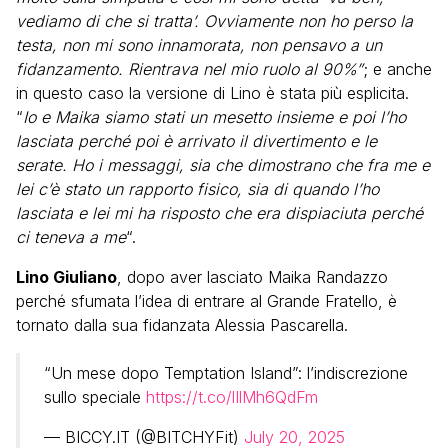
vediamo di che si tratta’. Ovviamente non ho perso la
testa, non mi sono innamorata, non pensavo a un
fidanzamento. Rientrava nel mio ruolo al 90%”
; e anche
in questo caso la versione di Lino è stata più esplicita.
“
Io e Maika siamo stati un mesetto insieme e poi l’ho
lasciata perché poi è arrivato il divertimento e le
serate. Ho i messaggi, sia che dimostrano che fra me e
lei c’è stato un rapporto fisico, sia di quando l’ho
lasciata e lei mi ha risposto che era dispiaciuta perché
ci teneva a me
“.
Lino Giuliano
, dopo aver lasciato Maika Randazzo
perché sfumata l’idea di entrare al Grande Fratello, è
tornato dalla sua fidanzata Alessia Pascarella.
“Un mese dopo Temptation Island”: l’indiscrezione
sullo speciale
https://t.co/lIlMh6QdFm
— BICCY.IT (@BITCHYFit)
July 20, 2025