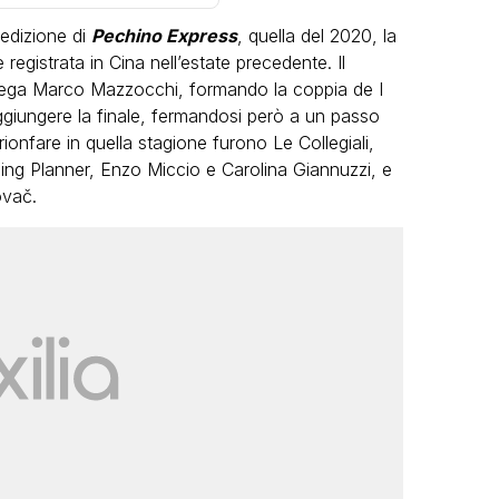
 edizione di
Pechino Express
, quella del 2020, la
egistrata in Cina nell’estate precedente. Il
llega Marco Mazzocchi, formando la coppia de I
aggiungere la finale, fermandosi però a un passo
rionfare in quella stagione furono Le Collegiali,
ing Planner, Enzo Miccio e Carolina Giannuzzi, e
LGBT
ovač.
Bambola Star, la festa di
compleanno con tutte le grandi
dive compie 15 anni: il video
completo
FABIANO MINACCI