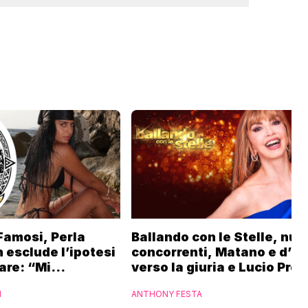
 Famosi, Perla
Ballando con le Stelle, nuo
 esclude l’ipotesi
concorrenti, Matano e d’U
are: “Mi
verso la giuria e Lucio Pres
e”
nel cast
I
ANTHONY FESTA