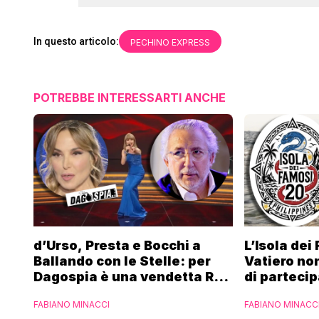
In questo articolo:
PECHINO EXPRESS
POTREBBE INTERESSARTI ANCHE
d’Urso, Presta e Bocchi a
L’Isola dei
Ballando con le Stelle: per
Vatiero non
Dagospia è una vendetta Rai
di partecip
contro Mediaset
piacerebb
FABIANO MINACCI
FABIANO MINACC