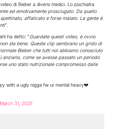
 video di Bieber a diversi medici. Lo psichiatra
mente ed emotivamente prosciugato. Da quello
pettinato, affaticato e forse malato. La gente è
nti
“.
ti ha detto: “
Guardate questi video, è ovvio
non sta bene. Queste clip sembrano un grido di
 normale Bieber che tutti noi abbiamo conosciuto
iù anziano, come se avesse passato un periodo
orse uno stato nutrizionale compromesso dalla
appy with a ugly nigga fw ur mental heavy💔
March 31, 2025