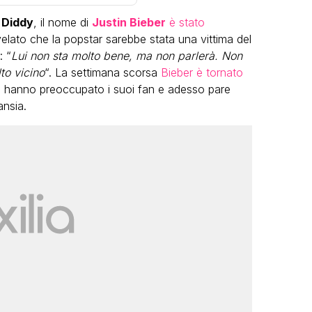
i
Diddy
, il nome di
Justin Bieber
è stato
elato che la popstar sarebbe stata una vittima del
: “
Lui non sta molto bene, ma non parlerà. Non
to vicino
“. La settimana scorsa
Bieber è tornato
hanno preoccupato i suoi fan e adesso pare
ansia.
LGBT
Bambola Star, la festa di
compleanno con tutte le grandi
dive compie 15 anni: il video
completo
FABIANO MINACCI