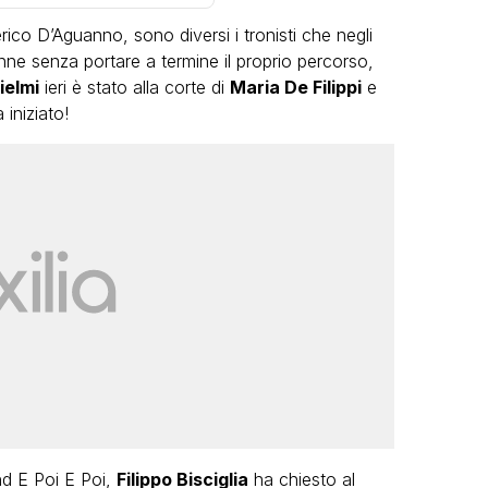
ico D’Aguanno, sono diversi i tronisti che negli
 senza portare a termine il proprio percorso,
ielmi
ieri è stato alla corte di
Maria De Filippi
e
iniziato!
VIRAL
rnata
Gabriel Artus cerca un 50enne che
usura
lo porti in vacanza, Alessandro
zia
Cecchi Paone si candida
FABIANO MINACCI
nd E Poi E Poi,
Filippo Bisciglia
ha chiesto al