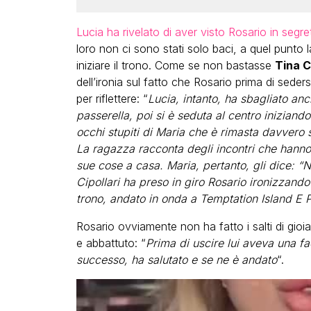
Lucia ha rivelato di aver visto Rosario in segre
loro non ci sono stati solo baci, a quel punto
iniziare il trono. Come se non bastasse
Tina Ci
dell’ironia sul fatto che Rosario prima di sede
per riflettere: “
Lucia, intanto, ha sbagliato an
passerella, poi si è seduta al centro iniziando
occhi stupiti di Maria che è rimasta davvero sb
La ragazza racconta degli incontri che hanno 
sue cose a casa. Maria, pertanto, gli dice: “N
Cipollari ha preso in giro Rosario ironizzando 
trono, andato in onda a Temptation Island E P
Rosario ovviamente non ha fatto i salti di gioia
e abbattuto: “
Prima di uscire lui aveva una 
successo, ha salutato e se ne è andato
“.