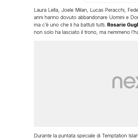
Laura Lella, Joele Milan, Lucas Peracchi, Feder
anni hanno dovuto abbandonare Uomini e Donne
ma c’è uno che li ha battuti tutti.
Rosario Gugl
non solo ha lasciato il trono, ma nemmeno l’ha 
VIRAL
cia tutto:
Bimba Bum del Gabibbo è to
te state una
virale nell’estate della chi
 me”
definitiva di Striscia la Noti
ACCI
FABIANO MINACCI
Durante la puntata speciale di Temptation Isla