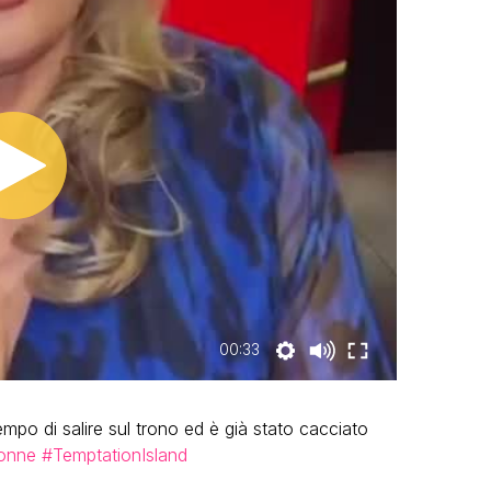
00:33
mpo di salire sul trono ed è già stato cacciato
onne
#TemptationIsland