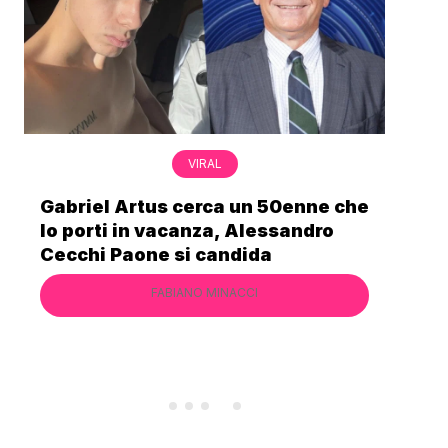
VIRAL
Nonna Silvi è legata alla storia del
Mostro di Firenze: “Ho visto il
secchio pieno di sangue”
FABIANO MINACCI