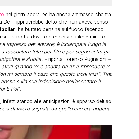
to
nei giorni scorsi ed ha anche ammesso che tra
 la De Filippi avrebbe detto che non aveva senso
pollari
ha buttato benzina sul fuoco facendo
rsi sul trono ha dovuto prendersi qualche minuto
che ingresso per entrare; è inciampata lungo la
 a raccontare tutto per filo e per segno sotto gli
igottita e stupita. –
riporta Lorenzo Pugnaloni
–
avuti quando lei è andata da lui a riprendere le
on mi sembra il caso che questo troni inizi”. Tina
anche sulla sua indecisione nell’accettare il
oi E Poi
“.
, infatti stando alle anticipazioni è apparso deluso
faccia davvero segnata da quello che era appena