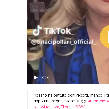
00:00
Rosario ha battuto ogni record, manco il te
dopo una segnalazione ☠️☠️☠️
#UominieD
pic.twitter.com/TkhapsL6DW