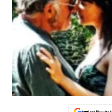
Aggiungi Biccy tra l