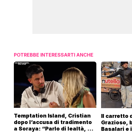
POTREBBE INTERESSARTI ANCHE
Temptation Island, Cristian
Il carretto
dopo l’accusa di tradimento
Grazioso, 
a Soraya: “Parlo di lealtà, ma
Basalari e 