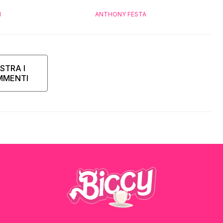
“Ho contattato la
I
ANTHONY FESTA
STRA I
MMENTI