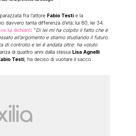
arazzata fra l’attore
Fabio Testi
e la
 davvero tanta differenza d’età: lui 80, lei 34.
e lui dichiarò
: “
Di lei mi ha colpito il fatto che è
ssato all’argomento e stiamo studiando il futuro.
 di controllo e lei è andata oltre: ha voluto
anza di quattro anni dalla stessa
Lisa Agnelli
LGBT
abio Testi
, ha deciso di vuotare il sacco
Bambola Star, la festa di
compleanno con tutte le grandi
dive compie 15 anni: il video
completo
FABIANO MINACCI