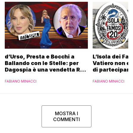
d’Urso, Presta e Bocchi a
L’Isola dei Fa
Ballando con le Stelle: per
Vatiero non es
Dagospia è una vendetta Rai
di partecipare
contro Mediaset
piacerebbe”
FABIANO MINACCI
FABIANO MINACCI
MOSTRA I
COMMENTI