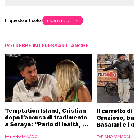
In questo articolo:
PAOLO BONOLIS
POTREBBE INTERESSARTI ANCHE
Temptation Island, Cristian
Il carretto di 
dopo l’accusa di tradimento
Grazioso, bus
a Soraya: “Parlo di lealtà, ma
Basalari e i du
ho tradito”
Parpiglia: “Ho
FABIANO MINACCI
FABIANO MINACCI
Ferrero”