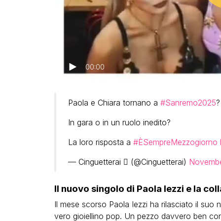
00:00
Paola e Chiara tornano a
#Sanremo2025
?
In gara o in un ruolo inedito?
La loro risposta a
#ÈSempreMezzogiorno
— Cinguetterai  (@Cinguetterai)
Novembe
Il nuovo singolo di Paola Iezzi e la c
Il mese scorso Paola Iezzi ha rilasciato il suo
vero gioiellino pop. Un pezzo davvero ben conf