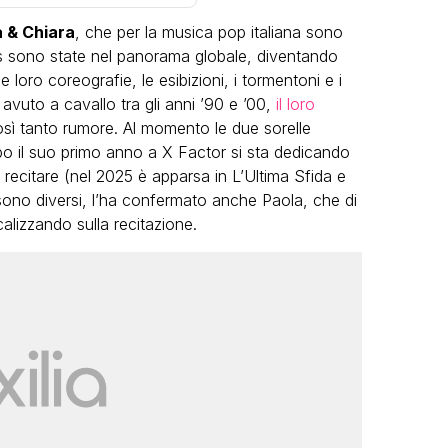
 & Chiara
, che per la musica pop italiana sono
rs sono state nel panorama globale, diventando
 loro coreografie, le esibizioni, i tormentoni e i
avuto a cavallo tra gli anni ’90 e ’00,
il loro
sì tanto rumore. Al momento le due sorelle
 il suo primo anno a X Factor si sta dedicando
VIRAL
a recitare (nel 2025 è apparsa in L’Ultima Sfida e
 sono diversi, l’ha confermato anche Paola, che di
Camilla Milanesi lascia tutto:
alizzando sulla recitazione.
“Addio cike mie, siete state una
andi
grande famiglia per me”
FABIANO MINACCI