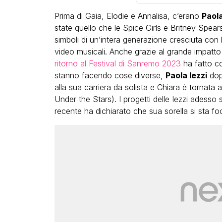
Prima di Gaia, Elodie e Annalisa, c’erano
Paola
state quello che le Spice Girls e Britney Spea
simboli di un’intera generazione cresciuta con le
video musicali. Anche grazie al grande impatto 
ritorno al Festival di Sanremo 2023
ha fatto co
stanno facendo cose diverse,
Paola Iezzi
dopo
LGBT
alla sua carriera da solista e Chiara è tornata 
Under the Stars). I progetti delle Iezzi adesso
Bambola Star, la festa di
recente ha dichiarato che sua sorella si sta foc
compleanno con tutte le gr
dive compie 15 anni: il video
completo
FABIANO MINACCI