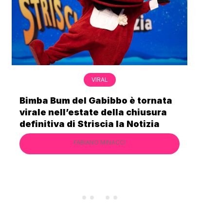
VIRAL
Bimba Bum del Gabibbo è tornata
Gab
virale nell’estate della chiusura
lo 
definitiva di Striscia la Notizia
Cec
FABIANO MINACCI