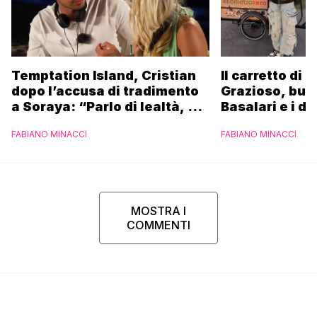
Temptation Island, Cristian
Il carretto di 
dopo l’accusa di tradimento
Grazioso, bus
a Soraya: “Parlo di lealtà, ma
Basalari e i du
ho tradito”
Parpiglia: “Ho
FABIANO MINACCI
FABIANO MINACCI
Ferrero”
MOSTRA I
COMMENTI