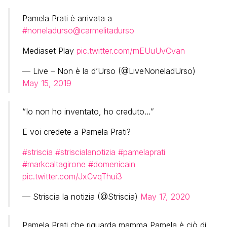
Pamela Prati è arrivata a
#noneladurso
@carmelitadurso
Mediaset Play
pic.twitter.com/mEUuUvCvan
— Live – Non è la d’Urso (@LiveNoneladUrso)
May 15, 2019
“Io non ho inventato, ho creduto…”
E voi credete a Pamela Prati?
#striscia
#striscialanotizia
#pamelaprati
#markcaltagirone
#domenicain
pic.twitter.com/JxCvqThui3
— Striscia la notizia (@Striscia)
May 17, 2020
Pamela Prati che riguarda mamma Pamela è ciò di