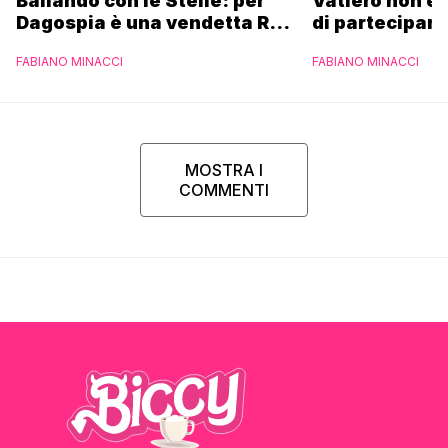
Ballando con le Stelle: per
Vatiero non es
Dagospia è una vendetta Rai
di partecipare
contro Mediaset
piacerebbe”
FABIANO MINACCI
FABIANO MINACCI
MOSTRA I
COMMENTI