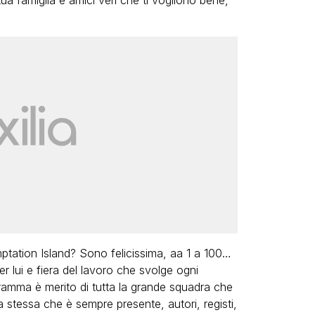
ua famiglia e amici veri che ti vogliono bene,
ation Island? Sono felicissima, aa 1 a 100…
 lui e fiera del lavoro che svolge ogni
ramma è merito di tutta la grande squadra che
 stessa che è sempre presente, autori, registi,