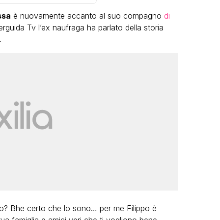
ssa
è nuovamente accanto al suo compagno
di
erguida Tv l’ex naufraga ha parlato della storia
.
LGBT
Bambola Star, la festa di
compleanno con tutte le grandi
dive compie 15 anni: il video
completo
FABIANO MINACCI
ppo? Bhe certo che lo sono… per me Filippo è