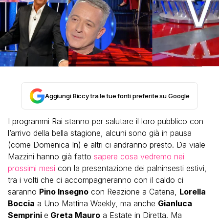
Aggiungi Biccy tra le tue fonti preferite su Google
I programmi Rai stanno per salutare il loro pubblico con
l’arrivo della bella stagione, alcuni sono già in pausa
(come Domenica In) e altri ci andranno presto. Da viale
Mazzini hanno già fatto
sapere cosa vedremo nei
prossimi mesi
con la presentazione dei palninsesti estivi,
tra i volti che ci accompagneranno con il caldo ci
saranno
Pino Insegno
con Reazione a Catena,
Lorella
Boccia
a Uno Mattina Weekly, ma anche
Gianluca
Semprini
e
Greta Mauro
a Estate in Diretta. Ma