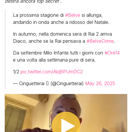
destra ancora top secret
“.
La prossima stagione di
#Belve
si allunga,
andando in onda anche a ridosso del Natale.
In autunno, nella domenica sera di Rai 2 arriva
Diaco, anche se la Rai pensava a
#BelveCrime
.
Da settembre Milo Infante tutti i giorni con
#Ore14
e una volta alla settimana pure di sera.
1/2
pic.twitter.com/AlqBPUmDC2
— Cinguetterai  (@Cinguetterai)
May 26, 2025