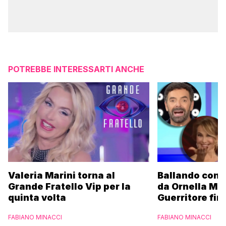
POTREBBE INTERESSARTI ANCHE
Valeria Marini torna al
Ballando con l
Grande Fratello Vip per la
da Ornella Mu
quinta volta
Guerritore fino
Francesca Fial
FABIANO MINACCI
FABIANO MINACCI
l’esclusiva di