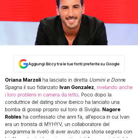
Aggiungi Biccy tra le tue fonti preferite su Google
Oriana Marzoli
ha lasciato in diretta
Uomini e Donn
e
Spagna il suo fidanzato
Ivan Gonzalez
,
rivelando anche
i loro problemi in camera da letto
. Poco dopo la
conduttrice del dating show iberico ha lanciato una
bomba di gossip proprio sul toro di Siviglia.
Nagore
Robles
ha confessato che anni fa, all’epoca in cui Ivan
era un tronista di MYHYV, un collaboratore del
programma le rivelò di aver avuto una storia segreta con