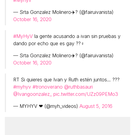
#Myhyv
— Srta Gonzalez Molinero✈️? (@fairuivanista)
October 16, 2020
#MyHyV
la gente acusando a ivan sin pruebas y
dando por echo que es gay ??‍♀️
— Srta Gonzalez Molinero✈️? (@fairuivanista)
October 16, 2020
RT Si quieres que Ivan y Ruth estén juntos… ???
#myhyv
#tronoverano
@ruthbasauri
@Ivangoonzalez_
pic.twitter.com/UZz09PEMo3
— MYHYV ❤ (@myh_videos)
August 5, 2016