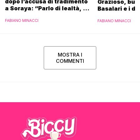
dopo l’accusa di tradimento
Grazioso, bus
a Soraya: “Parlo di lealtà, ma
Basalari e i du
ho tradito”
Parpiglia: “Ho
FABIANO MINACCI
FABIANO MINACCI
Ferrero”
MOSTRA I
COMMENTI