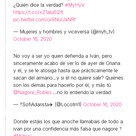
¿Quién dice la verdad?
#MyHyV
https://t.co/xZ1alu6I28
pic.twitter.com/or9NuUaNRf
— Mujeres y hombres y viceversa (@myh_tv)
October 16, 2020
No voy a ser yo quien defienda a Iván, pero
sinceramente acabo de ver lo de ayer de Oriana
y él, y se le atosiga hasta que prácticamente le
sacan del armario…y si él no quiere salir? Quiénes
son los demás para hacerlo por él, y más tú
@Nagore_Robles
…no lo entiendo la verdad
— ?SofiAdarista✈️ (@Locotrn1)
October 16, 2020
Donde estáis los que anoche llamabais de todo a
ivan por una confidencia más falsa que nagore ?