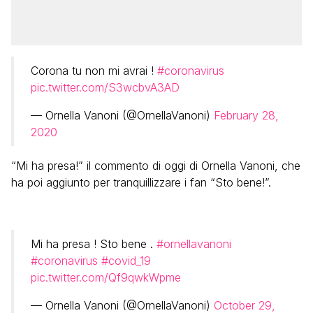
Corona tu non mi avrai !
#coronavirus
pic.twitter.com/S3wcbvA3AD
— Ornella Vanoni (@OrnellaVanoni)
February 28,
2020
“Mi ha presa!” il commento di oggi di Ornella Vanoni, che
ha poi aggiunto per tranquillizzare i fan “Sto bene!”.
Mi ha presa ! Sto bene .
#ornellavanoni
#coronavirus
#covid_19
pic.twitter.com/Qf9qwkWpme
— Ornella Vanoni (@OrnellaVanoni)
October 29,