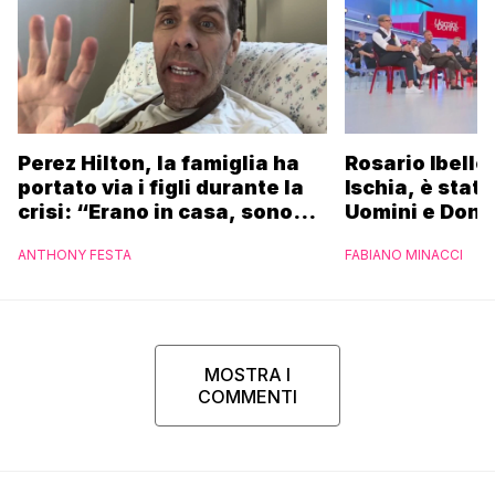
Perez Hilton, la famiglia ha
Rosario Ibello
portato via i figli durante la
Ischia, è stato
crisi: “Erano in casa, sono
Uomini e Donn
fuggiti per proteggere i
non essere st
ANTHONY FESTA
FABIANO MINACCI
bambini”
riconosciuto”
MOSTRA I
COMMENTI