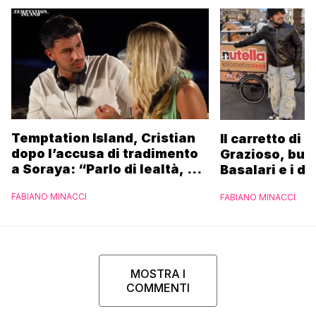
Temptation Island, Cristian
Il carretto di 
dopo l’accusa di tradimento
Grazioso, bus
a Soraya: “Parlo di lealtà, ma
Basalari e i du
ho tradito”
Parpiglia: “Ho
FABIANO MINACCI
FABIANO MINACCI
Ferrero”
MOSTRA I
COMMENTI