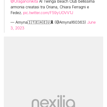
@Uraganonikita
Al Twinga Beach Club bellissima
armonia creatasi tra Oriana, Chiara Ferragni e
Fedez.
pic.twitter.com/F59yUOVV1J
— Amyna🇮🇹🇪🇦🇪🇺🎗️ (@Amyna160363)
June
3, 2023