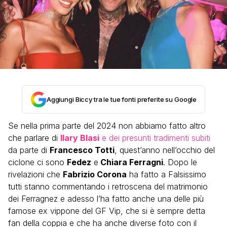
Aggiungi Biccy tra le tue fonti preferite su Google
Se nella prima parte del 2024 non abbiamo fatto altro
che parlare di
Ilary Blasi
e dei presunti tradimenti subiti
da parte di
Francesco Totti
, quest’anno nell’occhio del
ciclone ci sono
Fedez
e
Chiara Ferragni
. Dopo le
rivelazioni che
Fabrizio Corona
ha fatto a Falsissimo
tutti stanno commentando i retroscena del matrimonio
dei Ferragnez e adesso l’ha fatto anche una delle più
famose ex vippone del GF Vip, che si è sempre detta
fan della coppia e che ha anche diverse foto con il