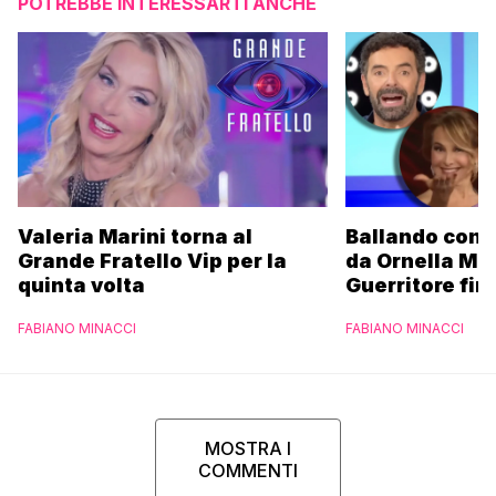
POTREBBE INTERESSARTI ANCHE
Valeria Marini torna al
Ballando con l
Grande Fratello Vip per la
da Ornella Mu
quinta volta
Guerritore fino
Francesca Fial
FABIANO MINACCI
FABIANO MINACCI
l’esclusiva di
Parpiglia
MOSTRA I
COMMENTI