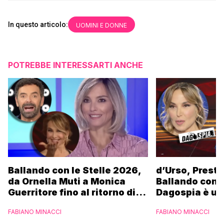
In questo articolo:
UOMINI E DONNE
POTREBBE INTERESSARTI ANCHE
Ballando con le Stelle 2026,
d’Urso, Presta
da Ornella Muti a Monica
Ballando con l
Guerritore fino al ritorno di
Dagospia è un
Francesca Fialdini:
contro Medias
FABIANO MINACCI
FABIANO MINACCI
l’esclusiva di Gabriele