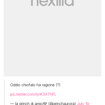
Oddio chiofalo ha ragione (?)
pic.twitter.com/lyIK3XThPL
— la grinch di amici🩵 (@grinchaurora)
July 19,